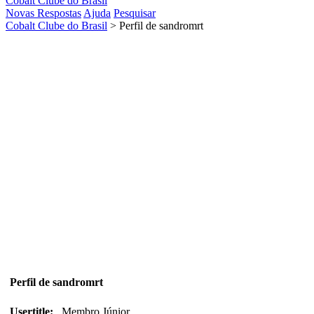
Cobalt Clube do Brasil
Novas Respostas
Ajuda
Pesquisar
Cobalt Clube do Brasil
>
Perfil de sandromrt
Perfil de sandromrt
Usertitle:
Membro Júnior