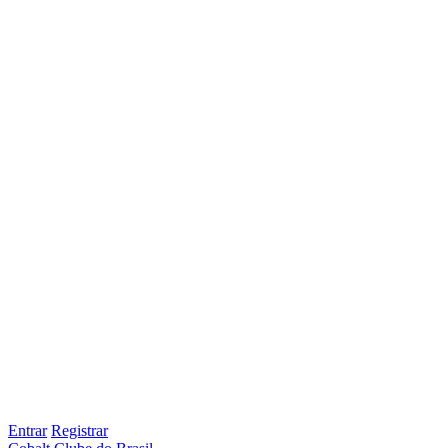
Entrar
Registrar