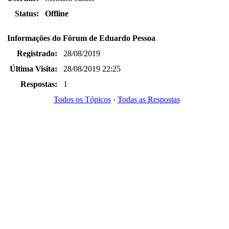
Status:
Offline
Informações do Fórum de Eduardo Pessoa
Registrado:
28/08/2019
Última Visita:
28/08/2019 22:25
Respostas:
1
Todos os Tópicos
·
Todas as Respostas