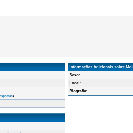
Informações Adicionais sobre Mo
Sexo:
Local:
Biografia:
espostas
)