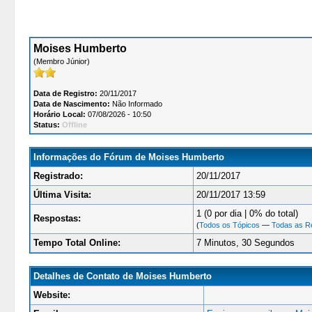
Moises Humberto
(Membro Júnior)
Data de Registro:
20/11/2017
Data de Nascimento:
Não Informado
Horário Local:
07/08/2026 - 10:50
Status:
Offline
Informações do Fórum de Moises Humberto
Registrado:
20/11/2017
Última Visita:
20/11/2017 13:59
1 (0 por dia | 0% do total)
Respostas:
(
Todos os Tópicos
—
Todas as R
Tempo Total Online:
7 Minutos, 30 Segundos
Detalhes de Contato de Moises Humberto
Website: