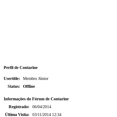
Perfil de Contarine
Usertitle:
Membro Júnior
Status:
Offline
Informações do Fórum de Contarine
Registrado:
06/04/2014
Última Visita:
03/11/2014 12:34