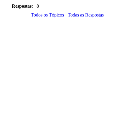
Respostas:
8
Todos os Tópicos
·
Todas as Respostas