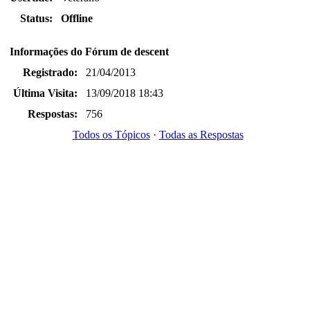
Status:
Offline
Informações do Fórum de descent
Registrado:
21/04/2013
Última Visita:
13/09/2018 18:43
Respostas:
756
Todos os Tópicos
·
Todas as Respostas