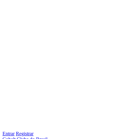
Entrar
Registrar