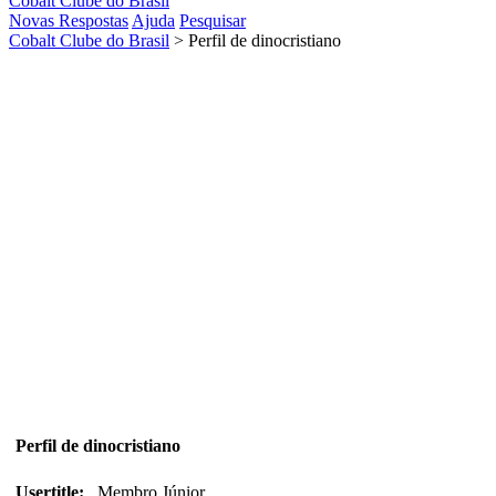
Cobalt Clube do Brasil
Novas Respostas
Ajuda
Pesquisar
Cobalt Clube do Brasil
>
Perfil de dinocristiano
Perfil de dinocristiano
Usertitle:
Membro Júnior