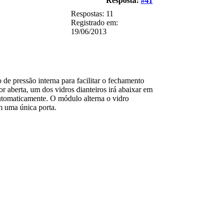
Resposta:
#41
Respostas: 11
Registrado em:
19/06/2013
pressão interna para facilitar o fechamento
or aberta, um dos vidros dianteiros irá abaixar em
 automaticamente. O módulo alterna o vidro
em uma única porta.