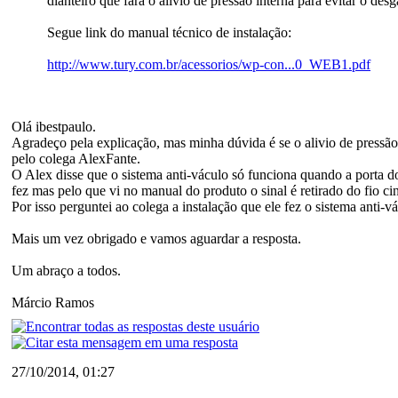
dianteiro que fará o alívio de pressão interna para evitar o des
Segue link do manual técnico de instalação:
http://www.tury.com.br/acessorios/wp-con...0_WEB1.pdf
Olá ibestpaulo.
Agradeço pela explicação, mas minha dúvida é se o alivio de pressão
pelo colega AlexFante.
O Alex disse que o sistema anti-váculo só funciona quando a porta do 
fez mas pelo que vi no manual do produto o sinal é retirado do fio cin
Por isso perguntei ao colega a instalação que ele fez o sistema anti-
Mais um vez obrigado e vamos aguardar a resposta.
Um abraço a todos.
Márcio Ramos
27/10/2014, 01:27