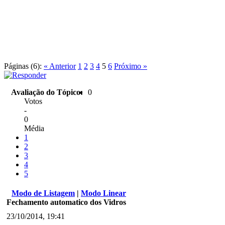
Páginas (6):
« Anterior
1
2
3
4
5
6
Próximo »
Avaliação do Tópico:
0
Votos
-
0
Média
1
2
3
4
5
Modo de Listagem
|
Modo Linear
Fechamento automatico dos Vidros
23/10/2014, 19:41