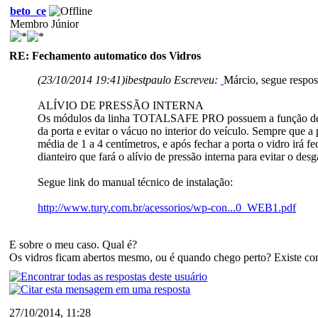
beto_ce
Membro Júnior
RE: Fechamento automatico dos Vidros
(23/10/2014 19:41)
ibestpaulo Escreveu:
Márcio, segue respos
ALÍVIO DE PRESSÃO INTERNA
Os módulos da linha TOTALSAFE PRO possuem a função de alív
da porta e evitar o vácuo no interior do veículo. Sempre que a 
média de 1 a 4 centímetros, e após fechar a porta o vidro irá 
dianteiro que fará o alívio de pressão interna para evitar o des
Segue link do manual técnico de instalação:
http://www.tury.com.br/acessorios/wp-con...0_WEB1.pdf
E sobre o meu caso. Qual é?
Os vidros ficam abertos mesmo, ou é quando chego perto? Existe co
27/10/2014, 11:28