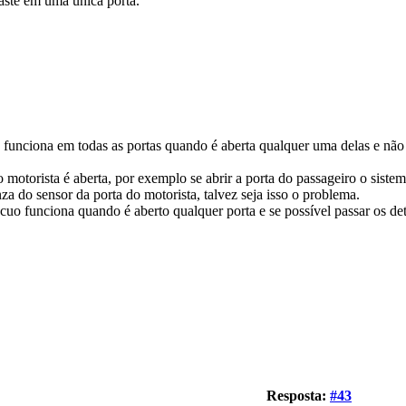
gaste em uma única porta.
 funciona em todas as portas quando é aberta qualquer uma delas e não
motorista é aberta, por exemplo se abrir a porta do passageiro o sistem
za do sensor da porta do motorista, talvez seja isso o problema.
vácuo funciona quando é aberto qualquer porta e se possível passar os de
Resposta:
#43