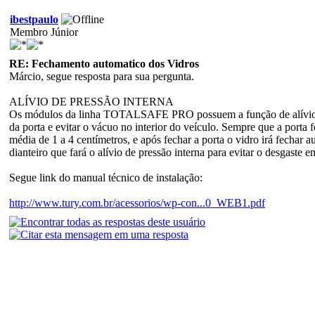
ibestpaulo
Membro Júnior
RE: Fechamento automatico dos Vidros
Márcio, segue resposta para sua pergunta.
ALÍVIO DE PRESSÃO INTERNA
Os módulos da linha TOTALSAFE PRO possuem a função de alívio de 
da porta e evitar o vácuo no interior do veículo. Sempre que a porta f
média de 1 a 4 centímetros, e após fechar a porta o vidro irá fechar
dianteiro que fará o alívio de pressão interna para evitar o desgaste 
Segue link do manual técnico de instalação:
http://www.tury.com.br/acessorios/wp-con...0_WEB1.pdf