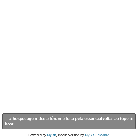
a hospedagem deste fórum é feita pela essencial
voltar ao topo
host
Powered by
MyBB
, mobile version by
MyBB GoMobile
.